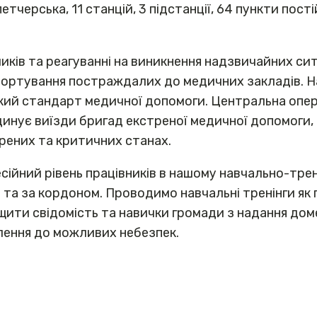
черська, 11 станцій, 3 підстанції, 64 пункти пост
иків та реагуванні на виникнення надзвичайних си
портування постраждалих до медичних закладів. 
кий стандарт медичної допомоги. Центральна опе
ординує виїзди бригад екстреної медичної допомоги
рених та критичних станах.
йний рівень працівників в нашому навчально-трену
 та за кордоном. Проводимо навчальні тренінги як 
щити свідомість та навички громади з надання до
елення до можливих небезпек.