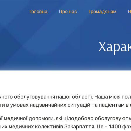
Головна
Про нас
Громадянам
Н
Хара
ного обслуговування нашої області. Наша місія пол
ги в умовах надзвичайних ситуацій та пацієнтам в 
ї медичної допомоги, які цілодобово обслуговують
ших медичних колективів Закарпаття. Це – 1400 фахі