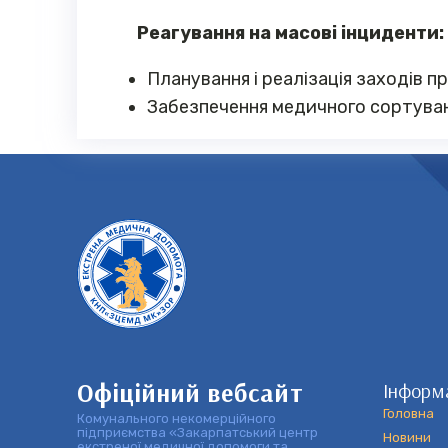
Реагування на масові інциденти:
Планування і реалізація заходів 
Забезпечення медичного сортування
Офіційний вебсайт
Інформ
Головна
Комунального некомерційного
підприємства «Закарпатський центр
Новини
екстреної медичної допомоги та