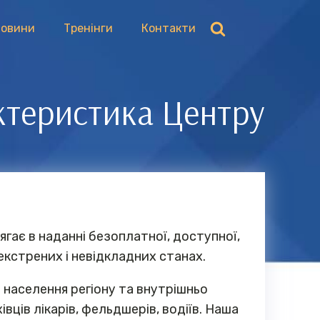
овини
Тренінги
Контакти
ктеристика Центру
ягає в наданні безоплатної, доступної,
екстрених і невідкладних станах.
 населення регіону та внутрішньо
вців лікарів, фельдшерів, водіїв. Наша