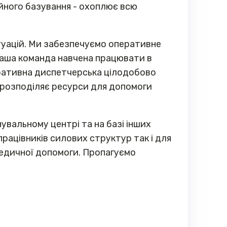
ійного базування - охоплює всю
туацій. Ми забезпечуємо оперативне
Наша команда навчена працювати в
ративна диспетчерська цілодобово
, розподіляє ресурси для допомоги
вальному центрі та на базі інших
працівників силових структур так і для
медичної допомоги. Пропагуємо