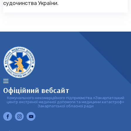
судочинства України.
Офіційний вебсайт
Комунального некомерційного підприємства «Закарпатський
центр екстреної медичної допомоги та медицини катастроф»
Закарпатської обласної ради