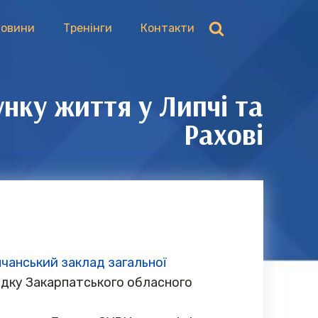
овини
Тренінги
Контакти
нку життя у Липчі та
Рахові
чанський заклад загальної
редку Закарпатського обласного