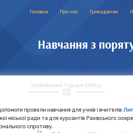
Головна
Про нас
Громадянам
Н
Навчання з поряту
Опубліковано
7 грудня 2024 р.
допомоги провели навчання для учнів і вчителів
Лип
ої міської ради та для курсантів Рахівського осе
іонального спротиву.