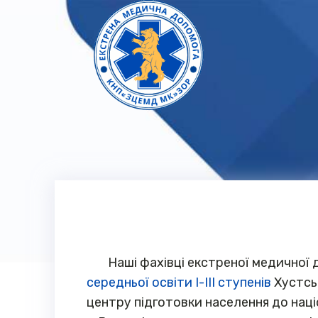
Наші фахівці екстреної медичної 
середньої освіти І-ІІІ ступенів
Хустськ
центру підготовки населення до нац