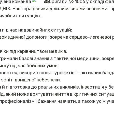
дчена команда
бригади № 1006 у складі фел
ДНІК. Наші працівники ділилися своїми знаннями і
вичайних ситуаціях.
и під час надзвичайних ситуацій;
омедичної допомоги, зокрема серцево-легеневої ре
чки під керівництвом медиків.
римали базові знання з тактичної медицини, зокре
огу під час бойових умов;
овотеч, використання турнікетів і тактичних банд
 зоні підвищеної небезпеки.
а й підготовка до реальних викликів, інвестиція у бе
ід, який може врятувати життя в критичних ситуац
рофесіоналізм і бажання навчати, а також усім уча