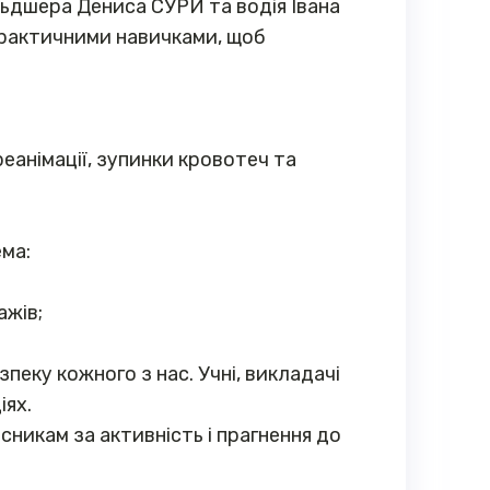
ьдшера Дениса СУРИ та водія Івана
 практичними навичками, щоб
анімації, зупинки кровотеч та
ма:
ажів;
зпеку кожного з нас. Учні, викладачі
іях.
сникам за активність і прагнення до