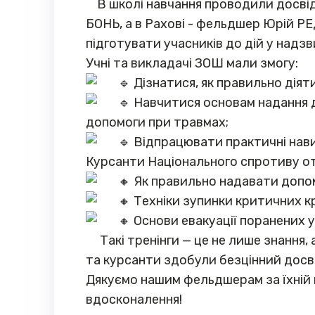
В школі навчання проводили досві
БОНЬ, а в Рахові - фельдшер Юрій РЕ
підготувати учасників до дій у надз
Учні та викладачі ЗОШ мали змогу:
Дізнатися, як правильно діят
Навчитися основам надання д
допомоги при травмах;
Відпрацювати практичні нави
Курсанти Національного спротиву от
Як правильно надавати допом
Техніки зупинки критичних кр
Основи евакуації поранених у
Такі тренінги — це не лише знання, 
та курсанти здобули безцінний досв
Дякуємо нашим фельдшерам за їхній п
вдосконалення!