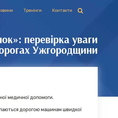
овини
Тренінги
Контакти
ок»: перевірка уваги
 дорогах Ужгородщини
еної медичної допомоги.
тупаються дорогою машинам швидкої