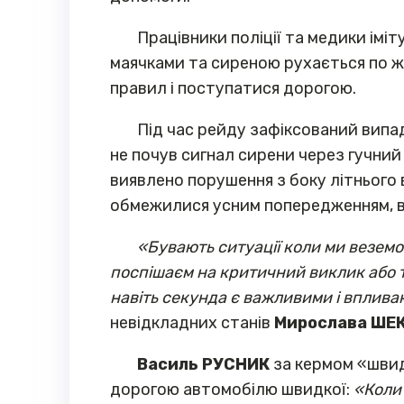
Працівники поліції та медики ім
маячками та сиреною рухається по жв
правил і поступатися дорогою.
Під час рейду зафіксований випад
не почув сигнал сирени через гучний
виявлено порушення з боку літнього 
обмежилися усним попередженням, вр
«Бувають ситуації коли ми веземо 
поспішаєм на критичний виклик або т
навіть секунда є важливими і вплива
невідкладних станів
Мирослава ШЕ
Василь РУСНИК
за кермом «швидк
дорогою автомобілю швидкої:
«Коли 