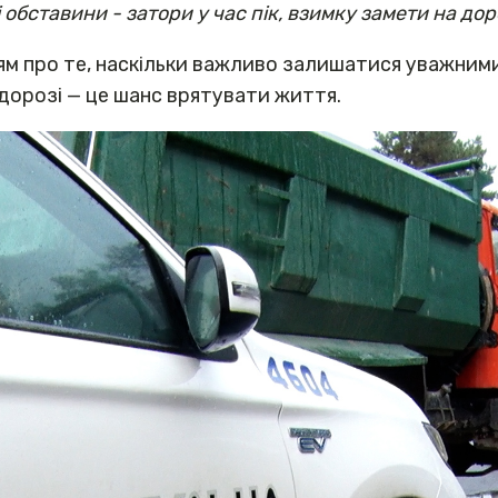
обставини - затори у час пік, взимку замети на до
ям про те, наскільки важливо залишатися уважним
дорозі — це шанс врятувати життя.