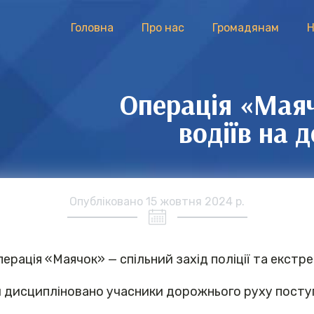
Головна
Про нас
Громадянам
Н
Операція «Маяч
водіїв на
Опубліковано
15 жовтня 2024 р.
ерація «Маячок» — спільний захід поліції та екстр
ки дисципліновано учасники дорожнього руху пос