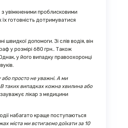
ги з увімкненими проблисковими
ж їх готовність дотримуватися
швидкої допомоги. Зі слів водія, він
аф у розмірі 680 грн.. Також
 Однак, у його випадку правоохоронці
вуків.
 або просто не уважні. А ми
. В таких випадках кожна хвилина або
- зауважує лікар з медицини
водії набагато краще поступаються
ах міста ми встигаємо доїхати за 10