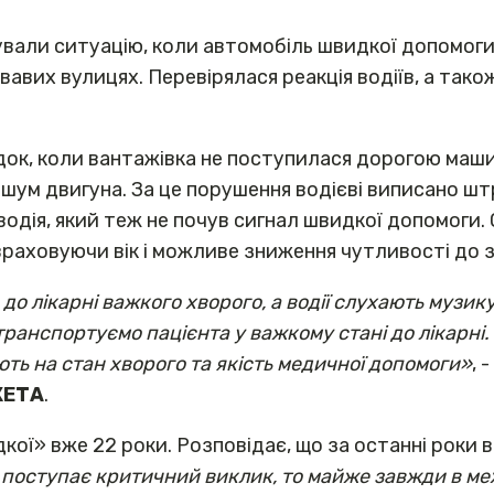
ітували ситуацію, коли автомобіль швидкої допомо
авих вулицях. Перевірялася реакція водіїв, а тако
ок, коли вантажівка не поступилася дорогою машині 
 шум двигуна. За це порушення водієві виписано штр
водія, який теж не почув сигнал швидкої допомоги.
аховуючи вік і можливе зниження чутливості до з
до лікарні важкого хворого, а водії слухають музику
ранспортуємо пацієнта у важкому стані до лікарні
ють на стан хворого та якість медичної допомоги»
, 
КЕТА
.
ої» вже 22 роки. Розповідає, що за останні роки 
поступає критичний виклик, то майже завжди в меж