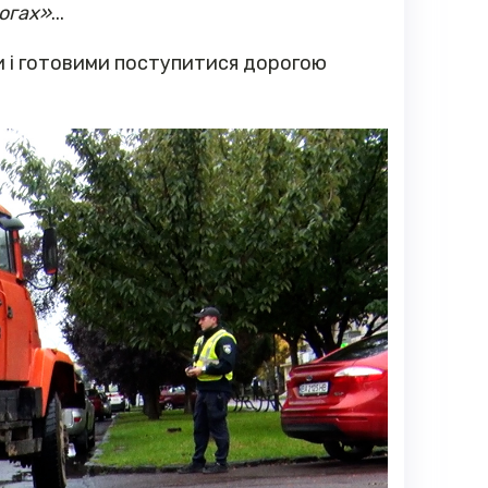
рогах»
...
и і готовими поступитися дорогою