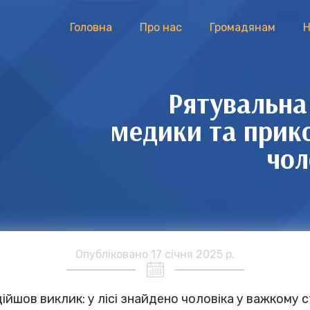
Головна
Про нас
Громадянам
Н
Рятувальна 
медики та прик
чол
Опубліковано
17 січня 2025 р.
ійшов виклик: у лісі знайдено чоловіка у важкому с