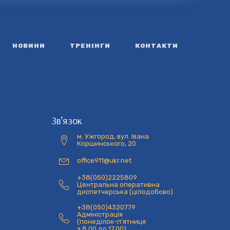
НОВИНИ
ТРЕНІНГИ
КОНТАКТИ
Зв’язок
м. Ужгород, вул. Івана
Коршинського, 20
office911@ukr.net
+38(050)2225809
Центральна оперативна
диспетчерська (цілодобово)
+38(050)4320779
Адміністрація
(понеділок-п'ятниця
з 8.00 до 17.00)