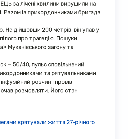
ЦЬ за лічені хвилини вирушили на
і. Разом із прикордонниками бригада
. Не дійшовши 200 метрів, він упав у
рпілого про трагедію. Пошуки
а» Мукачівського загону та
к — 50/40, пульс сповільнений.
прикордонниками та рятувальниками
нфузійний розчин і провів
 почав розмовляти. Його стан
егами врятували життя 27-річного