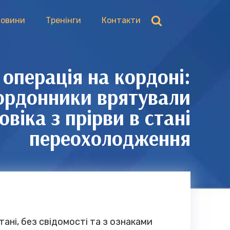
овини
Тренінги
Контакти
операція на кордоні:
ордонники врятували
овіка з прірви в стані
переохолодження
тані, без свідомості та з ознаками