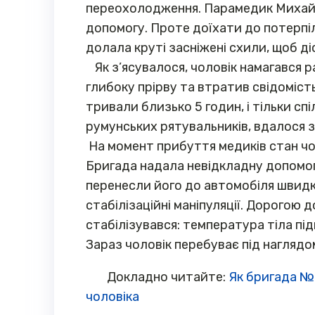
переохолодження. Парамедик Михайл
допомогу. Проте доїхати до потерпі
долала круті засніжені схили, щоб д
Як з’ясувалося, чоловік намагався ра
глибоку прірву та втратив свідомість
тривали близько 5 годин, і тільки с
румунських рятувальників, вдалося з
На момент прибуття медиків стан чол
Бригада надала невідкладну допомог
перенесли його до автомобіля швидк
стабілізаційні маніпуляції. Дорогою 
стабілізувався: температура тіла під
Зараз чоловік перебуває під наглядом
Докладно читайте:
Як бригада №
чоловіка