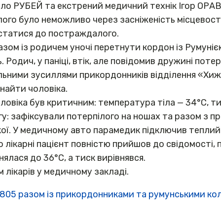
о РУБЕЙ та екстрений медичний технік Ігор ОРАВЕ
лого було неможливо через засніженість місцевост
істатися до постраждалого.
зом із родичем уночі перетнути кордон із Румунією
. Родич, у паніці, втік, але повідомив дружині поте
пільними зусиллями прикордонників відділення «Хиж
найти чоловіка.
овіка був критичним: температура тіла — 34°C, тис
у: зафіксували потерпілого на ношах та разом з 
ої. У медичному авто парамедик підключив теплий і
до лікарні пацієнт повністю прийшов до свідомості,
нялася до 36°C, а тиск вирівнявся.
 лікарів у медичному закладі.
805 разом із прикордонниками та румунськими кол