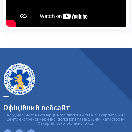
Офіційний вебсайт
Комунального некомерційного підприємства «Закарпатський
центр екстреної медичної допомоги та медицини катастроф»
Закарпатської обласної ради