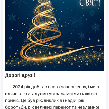
Дорогі друзі!
2024 рік добігає свого завершення, і ми з
вдячністю згадуємо усі важливі миті, які він
приніс. Це був рік, викликів і надій, рік
боротьби, рік великих перемог та незламної