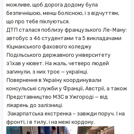
можливе, щоб дорога додому була
безпечнішою, менш болісною, і з відчуттям,
що про тебе піклуються.
ДТП сталася поблизу французького Ле-Ману:
автобус з 46 студентами та 5 викладачами
Кіцманського фахового коледжу
Подільського державного університету
з’їхав у кювет. На жаль, четверо людей
загинули, з них троє — українці.
Повернення в Україну координували
консульські служби у Франції, Австрії, а також
Представництво МЗС в Ужгороді — від
лікарень до залізниці.
Закарпатська екстренка – завжди поруч. І на
фронті, і в тилу, і на межі кордону.