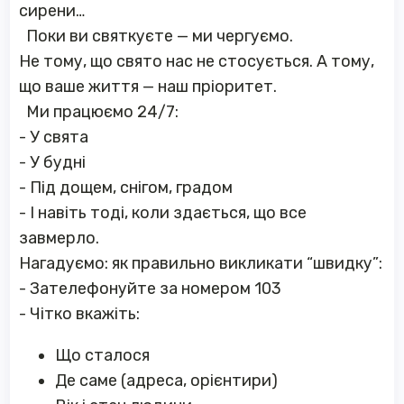
сирени…
Поки ви святкуєте — ми чергуємо.
Не тому, що свято нас не стосується. А тому,
що ваше життя — наш пріоритет.
Ми працюємо 24/7:
-
У свята
-
У будні
-
Під дощем, снігом, градом
-
І навіть тоді, коли здається, що все
завмерло.
Нагадуємо: як правильно викликати “швидку”:
-
Зателефонуйте за номером 103
-
Чітко вкажіть:
Що сталося
Де саме (адреса, орієнтири)