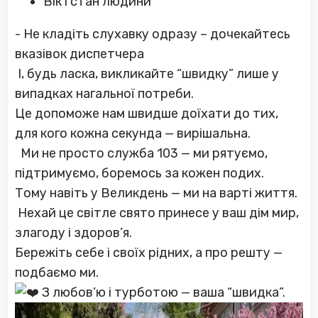
Вік і стан людини
-
Не кладіть слухавку одразу – дочекайтесь
вказівок диспетчера
І, будь ласка, викликайте “швидку” лише у
випадках нагальної потреби.
Це допоможе нам швидше доїхати до тих,
для кого кожна секунда — вирішальна.
Ми не просто служба 103 — ми рятуємо,
підтримуємо, боремось за кожен подих.
Тому навіть у Великдень — ми на варті життя.
Нехай це світле свято принесе у ваш дім мир,
злагоду і здоров’я.
Бережіть себе і своїх рідних, а про решту —
подбаємо ми.
З любов’ю і турботою — ваша “швидка”.