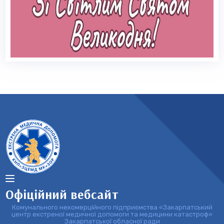
Офіційний вебсайт
Комунального некомерційного підприємства «Закарпатський
центр екстреної медичної допомоги та медицини катастроф»
Закарпатської обласної ради