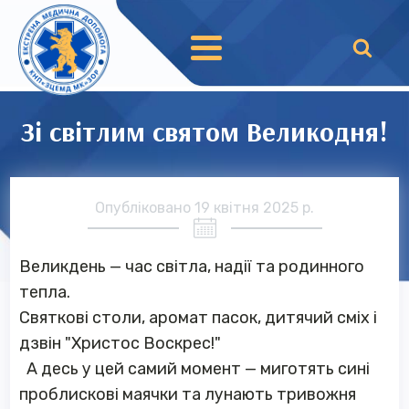
Зі світлим святом Великодня!
Опубліковано
19 квітня 2025 р.
Великдень — час світла, надії та родинного
тепла.
Святкові столи, аромат пасок, дитячий сміх і
дзвін "Христос Воскрес!"
А десь у цей самий момент — миготять сині
проблискові маячки та лунають тривожня