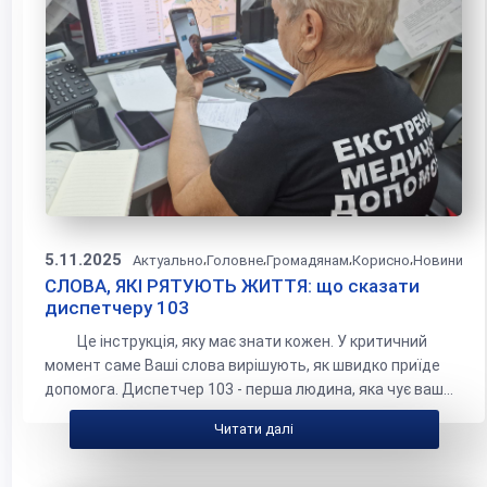
5.11.2025
,
,
,
,
Актуально
Головне
Громадянам
Корисно
Новини
СЛОВА, ЯКІ РЯТУЮТЬ ЖИТТЯ: що сказати
диспетчеру 103
Це інструкція, яку має знати кожен. У критичний
момент саме Ваші слова вирішують, як швидко приїде
допомога. Диспетчер 103 - перша людина, яка чує ваш...
Читати далі