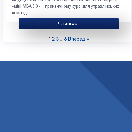
«міні-MBA 5.0» — практичному курсі для управлінських
команд...
Читати далі
1
2
3
…
6
Вперед »
Офіційний вебсайт
Комунального некомерційного підприємства «Закарпатський
центр екстреної медичної допомоги та медицини катастроф»