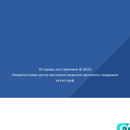
office911@ukr.net
+38(050)2225809
Центральна оперативна диспетчерська (цілодобово)
+38(050)4320779
Адміністрація
(понеділок-п'ятниця
з 8.00 до 17.00)
Усі права застережено © 2025
Закарпатський центр екстреної медичної допомоги і медицини
катастроф